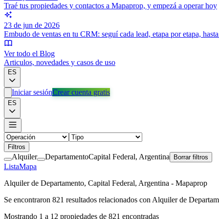
Traé tus propiedades y contactos a Mapaprop, y empezá a operar hoy
23 de jun de 2026
Embudo de ventas en tu CRM: seguí cada lead, etapa por etapa, hasta 
Ver todo el Blog
Articulos, novedades y casos de uso
ES
Iniciar sesión
Crear cuenta gratis
ES
Filtros
Alquiler
Departamento
Capital Federal, Argentina
Borrar filtros
Lista
Mapa
Alquiler de Departamento, Capital Federal, Argentina - Mapaprop
Se encontraron
821
resultados relacionados con
Alquiler de Departame
Mostrando
1
a
12
propiedades de
821
encontradas