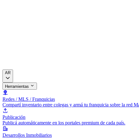
AR
Herramientas
Redes / MLS / Franquicias
Compartí inventario entre colegas y armá tu franquicia sobre la red 
Publicación
Publicá automáticamente en los portales premium de cada país.
Desarrollos Inmobiliarios