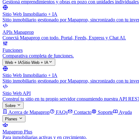
Gestioná emprendimientos y obras en pozo con unidades individuales
Sitio Web Inmobiliario + IA
Sitio inmobiliario gestionado por Mapaprop, sincronizado con tu inven
APIs Mapaprop
Conectá Mapaprop con todo. Portal, Feeds, Express y Chat AI.
Funciones
Comparativa completa de funciones.
Web + IA
Sitio Web + IA
Sitio Web Inmobiliario + IA
Sitio inmobiliario gestionado por Mapaprop, sincronizado con tu inven
Sitio Web API
Construí tu sitio en tu propio servidor consumiendo nuestra API RES
Sobre
Acerca de Mapaprop
FAQs
Contacto
Soporte
Ayuda
Planes
Mapaprop Plus
Para inmobiliarias activas y en crecimiento.