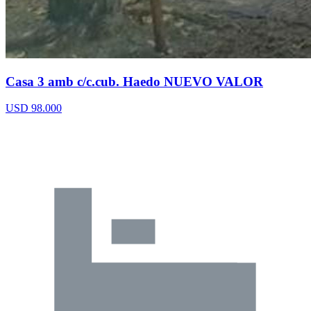
Casa 3 amb c/c.cub. Haedo NUEVO VALOR
USD 98.000