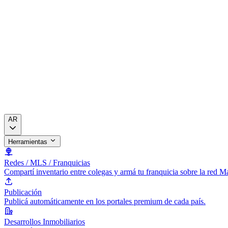
AR
Herramientas
Redes / MLS / Franquicias
Compartí inventario entre colegas y armá tu franquicia sobre la red 
Publicación
Publicá automáticamente en los portales premium de cada país.
Desarrollos Inmobiliarios