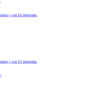
.
tario y con IA integrada.
tario y con IA integrada.
T.