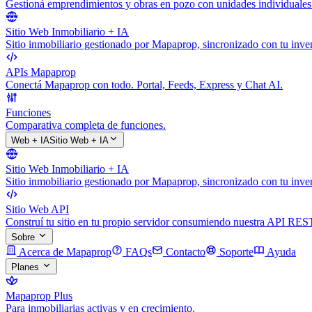
Gestioná emprendimientos y obras en pozo con unidades individuales
Sitio Web Inmobiliario + IA
Sitio inmobiliario gestionado por Mapaprop, sincronizado con tu inven
APIs Mapaprop
Conectá Mapaprop con todo. Portal, Feeds, Express y Chat AI.
Funciones
Comparativa completa de funciones.
Web + IA
Sitio Web + IA
Sitio Web Inmobiliario + IA
Sitio inmobiliario gestionado por Mapaprop, sincronizado con tu inven
Sitio Web API
Construí tu sitio en tu propio servidor consumiendo nuestra API RES
Sobre
Acerca de Mapaprop
FAQs
Contacto
Soporte
Ayuda
Planes
Mapaprop Plus
Para inmobiliarias activas y en crecimiento.