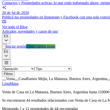
Contactos y Propiedades activas: lo que estás trabajando ahora, siem
26 de jul de 2026
Publicá tus propiedades en Instagram y Facebook con una sola conex
Ver todo el Blog
Articulos, novedades y casos de uso
ES
Iniciar sesión
Crear cuenta gratis
ES
Filtros
Venta
Casa
Ramos Mejía, La Matanza, Buenos Aires, Argentina
Lista
Mapa
Venta de Casa en La Matanza, Buenos Aires, Argentina hasta 1100
Se encontraron
44
resultados relacionados con
Venta de Casa en La M
Mostrando
1
a
12
propiedades de
44
encontradas