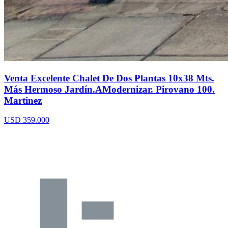
Venta Excelente Chalet De Dos Plantas 10x38 Mts.
Más Hermoso Jardín.AModernizar. Pirovano 100.
Martinez
USD 359.000