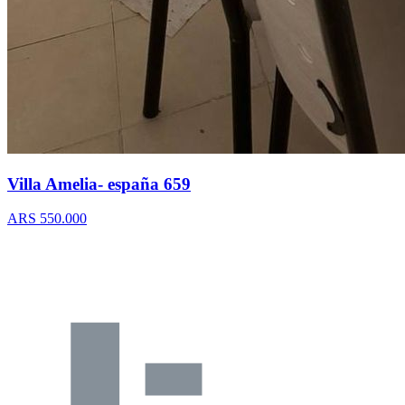
Villa Amelia- españa 659
ARS 550.000