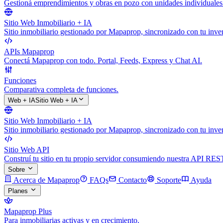
Gestioná emprendimientos y obras en pozo con unidades individuales
Sitio Web Inmobiliario + IA
Sitio inmobiliario gestionado por Mapaprop, sincronizado con tu inven
APIs Mapaprop
Conectá Mapaprop con todo. Portal, Feeds, Express y Chat AI.
Funciones
Comparativa completa de funciones.
Web + IA
Sitio Web + IA
Sitio Web Inmobiliario + IA
Sitio inmobiliario gestionado por Mapaprop, sincronizado con tu inven
Sitio Web API
Construí tu sitio en tu propio servidor consumiendo nuestra API RES
Sobre
Acerca de Mapaprop
FAQs
Contacto
Soporte
Ayuda
Planes
Mapaprop Plus
Para inmobiliarias activas y en crecimiento.