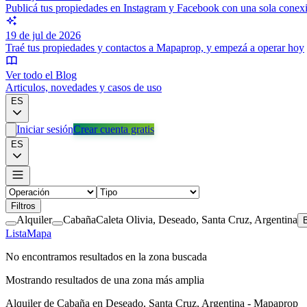
Publicá tus propiedades en Instagram y Facebook con una sola conex
19 de jul de 2026
Traé tus propiedades y contactos a Mapaprop, y empezá a operar hoy
Ver todo el Blog
Articulos, novedades y casos de uso
ES
Iniciar sesión
Crear cuenta gratis
ES
Filtros
Alquiler
Cabaña
Caleta Olivia, Deseado, Santa Cruz, Argentina
B
Lista
Mapa
No encontramos resultados en la zona buscada
Mostrando resultados de una zona más amplia
Alquiler de Cabaña en Deseado, Santa Cruz, Argentina - Mapaprop