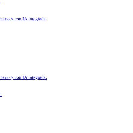
.
tario y con IA integrada.
tario y con IA integrada.
T.