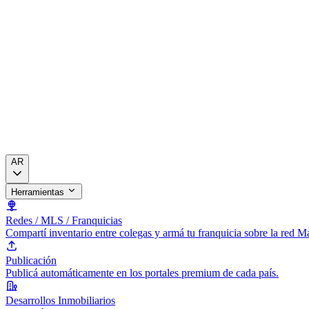
AR
Herramientas
Redes / MLS / Franquicias
Compartí inventario entre colegas y armá tu franquicia sobre la red 
Publicación
Publicá automáticamente en los portales premium de cada país.
Desarrollos Inmobiliarios