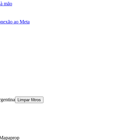
e à mão
onexão ao Meta
rgentina
Limpar filtros
- Mapaprop