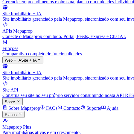
Gerencie empreendimentos e obras na planta com unidades individuai
Site Imobiliário + IA
Site imobiliário gerenciado pela Mapaprop, sincronizado com seu inve
APIs Mapaprop
Conecte o Mapaprop com tudo. Portal, Feeds, Express e Chat AI.
Funções
Comparativo completo de funcionalidades.
Web + IA
Site + IA
Site Imobiliário + IA
Site imobiliário gerenciado pela Mapaprop, sincronizado com seu inve
Site API
Construa seu site no seu próprio servidor consumindo nossa API RES
Sobre
Sobre Mapaprop
FAQs
Contacto
Suporte
Ajuda
Planos
Mapaprop Plus
Para imobiliárias ativas e em crescimento.