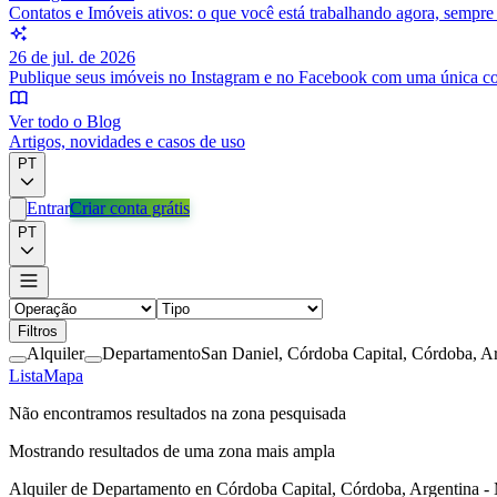
Contatos e Imóveis ativos: o que você está trabalhando agora, sempr
26 de jul. de 2026
Publique seus imóveis no Instagram e no Facebook com uma única c
Ver todo o Blog
Artigos, novidades e casos de uso
PT
Entrar
Criar conta grátis
PT
Filtros
Alquiler
Departamento
San Daniel, Córdoba Capital, Córdoba, A
Lista
Mapa
Não encontramos resultados na zona pesquisada
Mostrando resultados de uma zona mais ampla
Alquiler de Departamento en Córdoba Capital, Córdoba, Argentina 