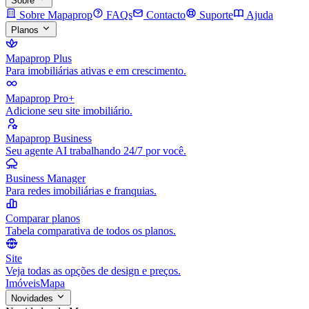
Sobre
Sobre Mapaprop
FAQs
Contacto
Suporte
Ajuda
Planos
Mapaprop Plus
Para imobiliárias ativas e em crescimento.
Mapaprop Pro+
Adicione seu site imobiliário.
Mapaprop Business
Seu agente AI trabalhando 24/7 por você.
Business Manager
Para redes imobiliárias e franquias.
Comparar planos
Tabela comparativa de todos os planos.
Site
Veja todas as opções de design e preços.
Imóveis
Mapa
Novidades