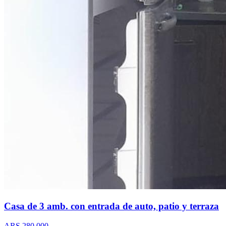
Casa de 3 amb. con entrada de auto, patio y terraza
ARS 280.000