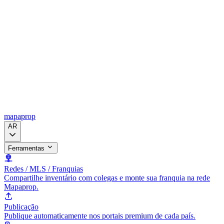
mapaprop
AR
Ferramentas
Redes / MLS / Franquias
Compartilhe inventário com colegas e monte sua franquia na rede
Mapaprop.
Publicação
Publique automaticamente nos portais premium de cada país.