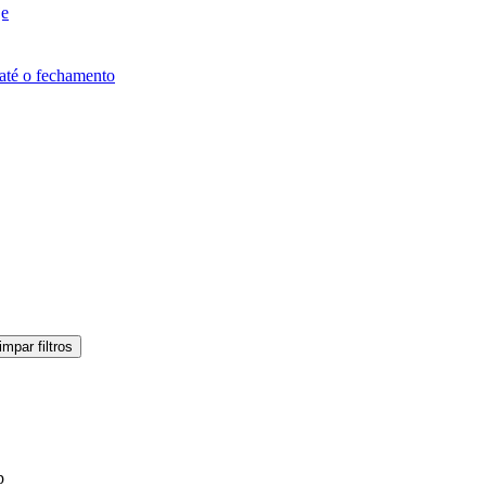
je
até o fechamento
impar filtros
p