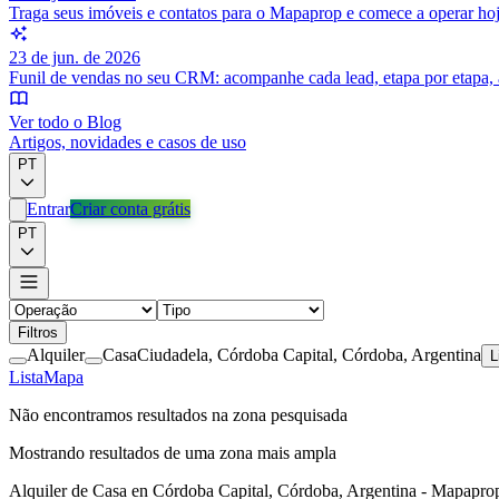
Traga seus imóveis e contatos para o Mapaprop e comece a operar ho
23 de jun. de 2026
Funil de vendas no seu CRM: acompanhe cada lead, etapa por etapa, 
Ver todo o Blog
Artigos, novidades e casos de uso
PT
Entrar
Criar conta grátis
PT
Filtros
Alquiler
Casa
Ciudadela, Córdoba Capital, Córdoba, Argentina
L
Lista
Mapa
Não encontramos resultados na zona pesquisada
Mostrando resultados de uma zona mais ampla
Alquiler de Casa en Córdoba Capital, Córdoba, Argentina - Mapapro