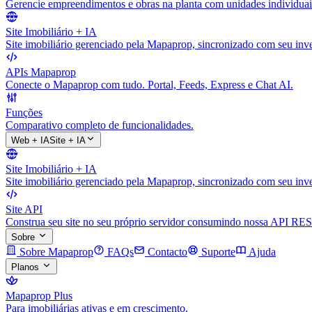
Gerencie empreendimentos e obras na planta com unidades individuai
Site Imobiliário + IA
Site imobiliário gerenciado pela Mapaprop, sincronizado com seu inve
APIs Mapaprop
Conecte o Mapaprop com tudo. Portal, Feeds, Express e Chat AI.
Funções
Comparativo completo de funcionalidades.
Web + IA
Site + IA
Site Imobiliário + IA
Site imobiliário gerenciado pela Mapaprop, sincronizado com seu inve
Site API
Construa seu site no seu próprio servidor consumindo nossa API RES
Sobre
Sobre Mapaprop
FAQs
Contacto
Suporte
Ajuda
Planos
Mapaprop Plus
Para imobiliárias ativas e em crescimento.