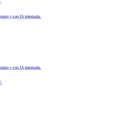
.
tario y con IA integrada.
tario y con IA integrada.
T.