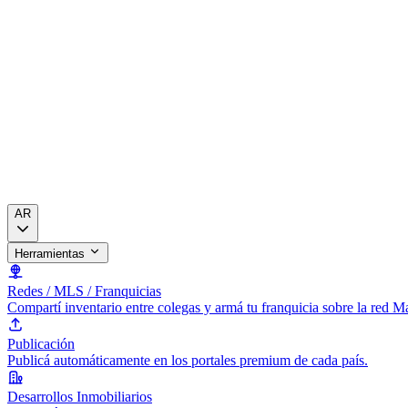
AR
Herramientas
Redes / MLS / Franquicias
Compartí inventario entre colegas y armá tu franquicia sobre la red 
Publicación
Publicá automáticamente en los portales premium de cada país.
Desarrollos Inmobiliarios