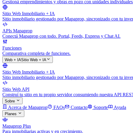
Gestioná emprendimientos y obras en pozo con unidades individuales
Sitio Web Inmobiliario + IA
Sitio inmobiliario gestionado por Mapaprop, sincronizado con tu inven
APIs Mapaprop
Conectá Mapaprop con todo. Portal, Feeds, Express y Chat AI.
Funciones
Comparativa completa de funciones.
Web + IA
Sitio Web + IA
Sitio Web Inmobiliario + IA
Sitio inmobiliario gestionado por Mapaprop, sincronizado con tu inven
Sitio Web API
Construí tu sitio en tu propio servidor consumiendo nuestra API RES
Sobre
Acerca de Mapaprop
FAQs
Contacto
Soporte
Ayuda
Planes
Mapaprop Plus
Para inmobiliarias activas y en crecimiento.