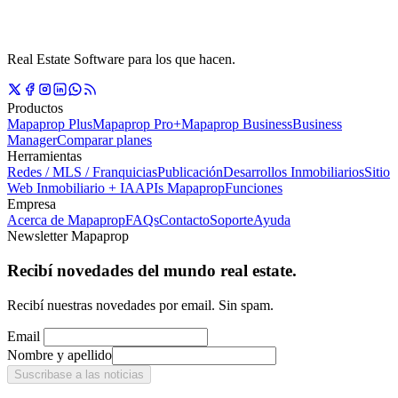
Real Estate Software para los que hacen.
Productos
Mapaprop Plus
Mapaprop Pro+
Mapaprop Business
Business
Manager
Comparar planes
Herramientas
Redes / MLS / Franquicias
Publicación
Desarrollos Inmobiliarios
Sitio
Web Inmobiliario + IA
APIs Mapaprop
Funciones
Empresa
Acerca de Mapaprop
FAQs
Contacto
Soporte
Ayuda
Newsletter Mapaprop
Recibí novedades del mundo real estate.
Recibí nuestras novedades por email. Sin spam.
Email
Nombre y apellido
Suscribase a las noticias