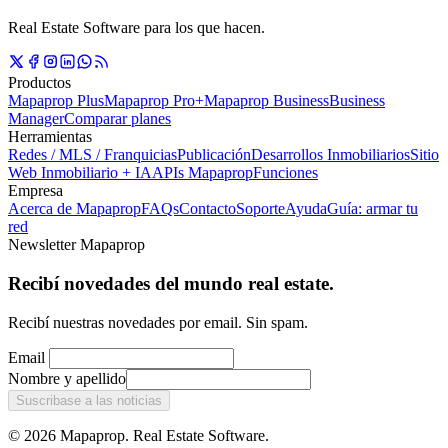
Real Estate Software para los que hacen.
Productos
Mapaprop Plus
Mapaprop Pro+
Mapaprop Business
Business
Manager
Comparar planes
Herramientas
Redes / MLS / Franquicias
Publicación
Desarrollos Inmobiliarios
Sitio
Web Inmobiliario + IA
APIs Mapaprop
Funciones
Empresa
Acerca de Mapaprop
FAQs
Contacto
Soporte
Ayuda
Guía: armar tu
red
Newsletter Mapaprop
Recibí novedades del mundo real estate.
Recibí nuestras novedades por email. Sin spam.
Email
Nombre y apellido
Suscribase a las noticias
© 2026 Mapaprop. Real Estate Software.