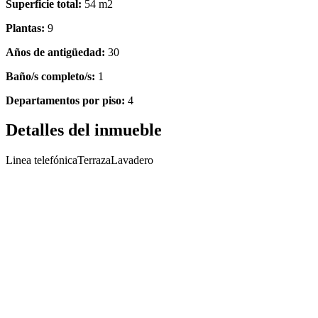
Superficie total:
54 m2
Plantas:
9
Años de antigüedad:
30
Baño/s completo/s:
1
Departamentos por piso:
4
Detalles del inmueble
Linea telefónica
Terraza
Lavadero