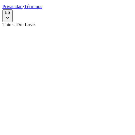
Privacidad
·
Términos
ES
Think. Do. Love.