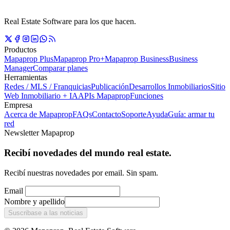
Real Estate Software para los que hacen.
Productos
Mapaprop Plus
Mapaprop Pro+
Mapaprop Business
Business
Manager
Comparar planes
Herramientas
Redes / MLS / Franquicias
Publicación
Desarrollos Inmobiliarios
Sitio
Web Inmobiliario + IA
APIs Mapaprop
Funciones
Empresa
Acerca de Mapaprop
FAQs
Contacto
Soporte
Ayuda
Guía: armar tu
red
Newsletter Mapaprop
Recibí novedades del mundo real estate.
Recibí nuestras novedades por email. Sin spam.
Email
Nombre y apellido
Suscribase a las noticias