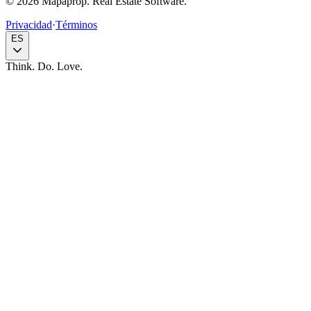
© 2026 Mapaprop. Real Estate Software.
Privacidad
·
Términos
ES
Think. Do. Love.