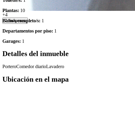
Toilette/s:
1
Plantas:
10
+4
Baño/s completo/s:
1
7 Imágenes
Departamentos por piso:
1
Garages:
1
Detalles del inmueble
Portero
Comedor diario
Lavadero
Ubicación en el mapa