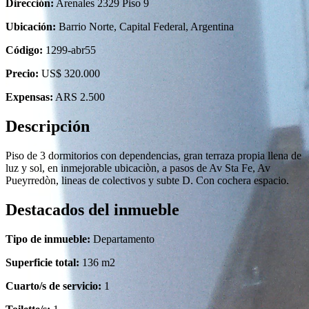
Dirección:
Arenales 2329 Piso 9
Ubicación:
Barrio Norte, Capital Federal, Argentina
Código:
1299-abr55
Precio:
US$ 320.000
Expensas:
ARS 2.500
Descripción
Piso de 3 dormitorios con dependencias, gran terraza propia llena de
luz y sol, en inmejorable ubicaciòn, a pasos de Av Sta Fe, Av
Pueyrredòn, lineas de colectivos y subte D. Con cochera espacio.
Destacados del inmueble
Tipo de inmueble:
Departamento
Superficie total:
136 m2
Cuarto/s de servicio:
1