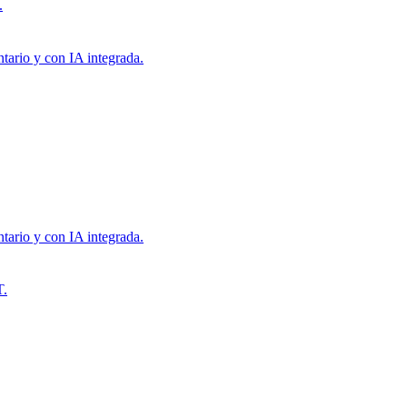
.
tario y con IA integrada.
tario y con IA integrada.
T.