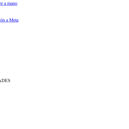
pre a mano
ión a Meta
ADES