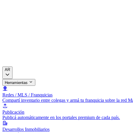
AR
Herramientas
Redes / MLS / Franquicias
Compartí inventario entre colegas y armá tu franquicia sobre la red 
Publicación
Publicá automáticamente en los portales premium de cada país.
Desarrollos Inmobiliarios