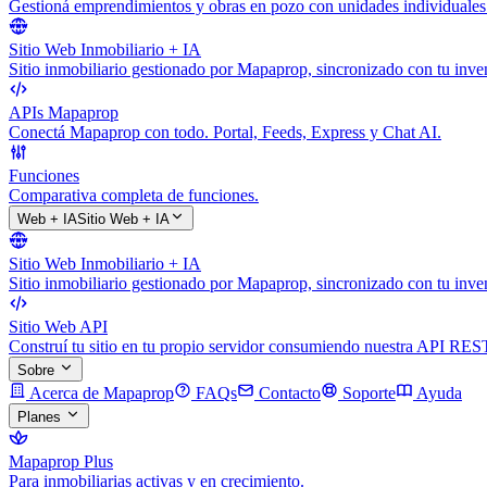
Gestioná emprendimientos y obras en pozo con unidades individuales
Sitio Web Inmobiliario + IA
Sitio inmobiliario gestionado por Mapaprop, sincronizado con tu inven
APIs Mapaprop
Conectá Mapaprop con todo. Portal, Feeds, Express y Chat AI.
Funciones
Comparativa completa de funciones.
Web + IA
Sitio Web + IA
Sitio Web Inmobiliario + IA
Sitio inmobiliario gestionado por Mapaprop, sincronizado con tu inven
Sitio Web API
Construí tu sitio en tu propio servidor consumiendo nuestra API RES
Sobre
Acerca de Mapaprop
FAQs
Contacto
Soporte
Ayuda
Planes
Mapaprop Plus
Para inmobiliarias activas y en crecimiento.