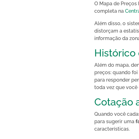
O Mapa de Preços H
completa na
Centr
Além disso, o sist
distorçam a estatís
informação da zona
Histórico
Além do mapa, de
preços: quando foi 
para responder per
toda vez que você e
Cotação 
Quando você cadas
para sugerir uma
f
características.