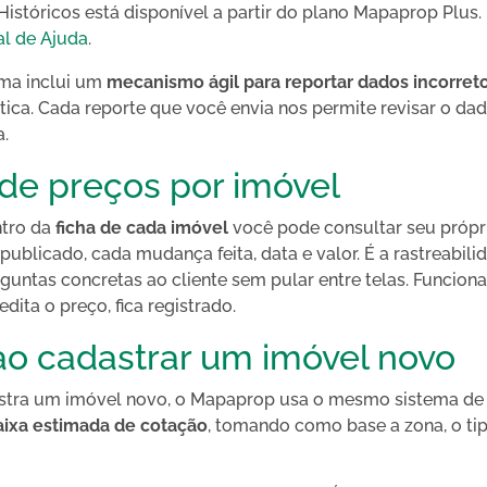
istóricos está disponível a partir do plano Mapaprop Plu
al de Ajuda
.
ema inclui um
mecanismo ágil para reportar dados incorret
tica. Cada reporte que você envia nos permite revisar o dado
.
 de preços por imóvel
ntro da
ficha de cada imóvel
você pode consultar seu própri
publicado, cada mudança feita, data e valor. É a rastreabili
guntas concretas ao cliente sem pular entre telas. Funcio
dita o preço, fica registrado.
ao cadastrar um imóvel novo
tra um imóvel novo, o Mapaprop usa o mesmo sistema de p
aixa estimada de cotação
, tomando como base a zona, o ti