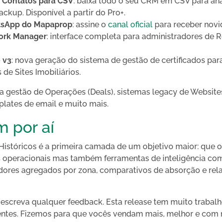
 Contatos para CSV
: baixa todo o seu CRM em CSV para aná
ckup. Disponível a partir do Pro+.
tsApp do Mapaprop
: assine o
canal oficial
para receber novi
ork Manager
: interface completa para administradores de R
 v3
: nova geração do sistema de gestão de certificados pa
de Sites Imobiliários.
a gestão de Operações (Deals), sistemas legacy de Websit
lates de email e muito mais.
 por aí
istóricos é a primeira camada de um objetivo maior: que 
 operacionais mas também ferramentas de inteligência com
adores agregados por zona, comparativos de absorção e rela
screva qualquer feedback. Esta release tem muito trabalho
ntes. Fizemos para que vocês vendam mais, melhor e com m