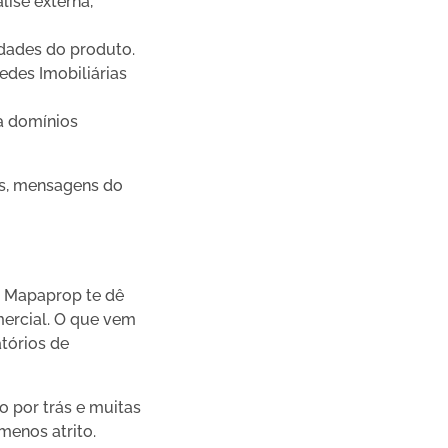
lise externa,
dades do produto.
edes Imobiliárias
ra domínios
es, mensagens do
o Mapaprop te dê
ercial. O que vem
tórios de
 por trás e muitas
enos atrito.