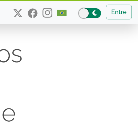
Entre
os
—
 e