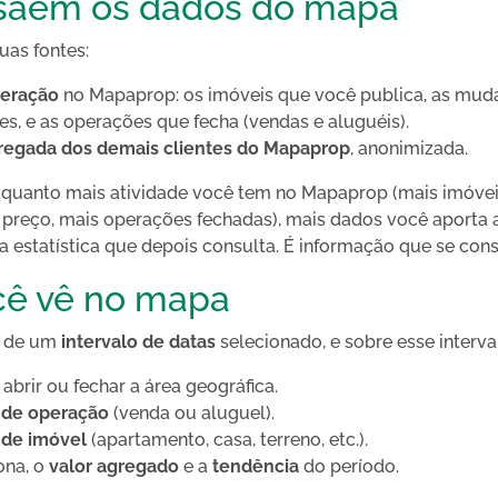
saem os dados do mapa
as fontes:
peração
no Mapaprop: os imóveis que você publica, as mud
les, e as operações que fecha (vendas e aluguéis).
gregada dos demais clientes do Mapaprop
, anonimizada.
: quanto mais atividade você tem no Mapaprop (mais imóvei
preço, mais operações fechadas), mais dados você aporta 
 a estatística que depois consulta. É informação que se con
cê vê no mapa
e de um
intervalo de datas
selecionado, e sobre esse interva
abrir ou fechar a área geográfica.
 de operação
(venda ou aluguel).
 de imóvel
(apartamento, casa, terreno, etc.).
ona, o
valor agregado
e a
tendência
do período.