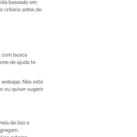
rtida baseado em
 critério antes de
, com busca
cone de ajuda te
a webapp. Não está
 ou quiser sugerir
heia de lixo e
 agregam.