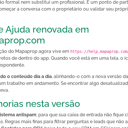
o formal nem substitui um profissional. É um ponto de pa
começar a conversa com o proprietário ou validar seu próprio
de Ajuda renovada em
aprop.com
ção do Mapaprop agora vive em
https://help.mapaprop.com
diretos de dentro do app. Quando você está em uma tela, o í
respondente.
o o conteúdo dia a dia
, alinhando-o com a nova versão d
um trabalho em andamento. Se encontrar algo desatualizado
reva.
orias nesta versão
sistema antispam
: para que sua caixa de entrada não fique c
as. Regras mais finas para filtrar perguntas e leads que não