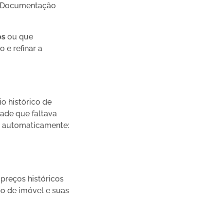
s. Documentação
os
ou que
 e refinar a
o histórico de
dade que faltava
na automaticamente:
reços históricos
po de imóvel e suas