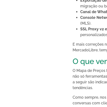
Exportação de
migração ou ba
Canal de Wha
Console Netw
(MLS).
SSL Proxy v2 e
personalizados 
E mais correções n
MercadoLibre, temp
O que vem
O Mapa de Preços H
não só ferramentas
a seguir são indic
tendências.
Como sempre, nos e
conversas com clie