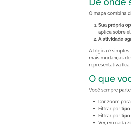
De onde 
O mapa combina du
Sua própria o
aplica sobre e
A atividade a
A lógica é simples
mais mudanças de 
representativa fica
O que vo
Você sempre part
Dar zoom para 
Filtrar por
tipo
Filtrar por
tipo
Ver, em cada z