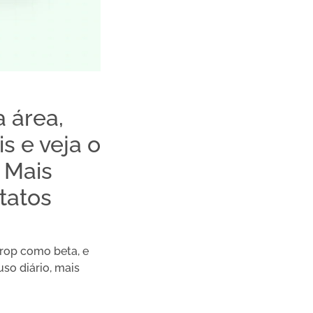
 área,
s e veja o
 Mais
tatos
prop como beta, e
so diário, mais