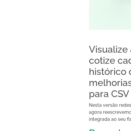
Visualize
cotize ca
histórico
melhorias
para CSV 
Nesta versão red
agora reescrevemos
integrada ao seu fl