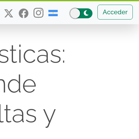
Acceder
ticas:
nde
tas y