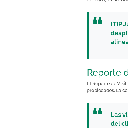
!TIP
J
despl
alinea
Reporte d
El Reporte de Visit
propiedades. La co
Las v
del cl