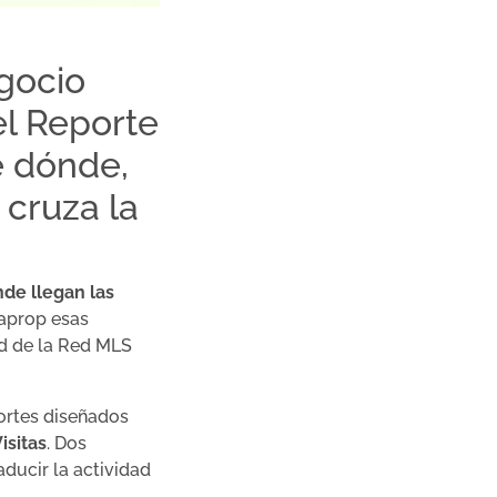
gocio
el Reporte
e dónde,
 cruza la
de llegan las
paprop esas
ad de la Red MLS
ortes diseñados
isitas
. Dos
ducir la actividad