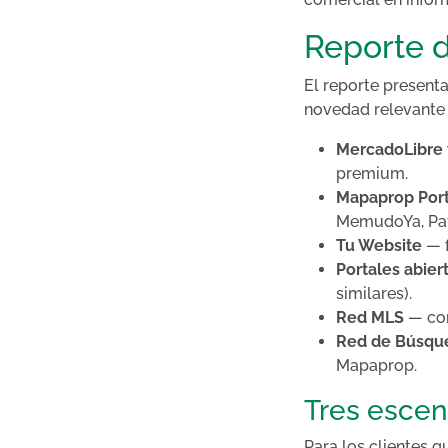
Reporte d
El reporte presenta
novedad relevante 
MercadoLibre
premium.
Mapaprop Port
MemudoYa, Pat
Tu Website
— f
Portales abier
similares).
Red MLS
— con
Red de Búsqu
Mapaprop.
Tres escen
Para los clientes q