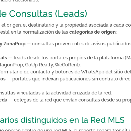
e Consultas (Leads)
 el origen, el destinatario y la propiedad asociada a cada co
está en la normalización de las
categorías de origen
:
 y ZonaProp
— consultas provenientes de avisos publicados
als
— leads desde los portales propios de la plataforma (
agonProp, GoUp Realty, WeGoRent).
ormulario de contacto y botones de WhatsApp del sitio del 
tos
— portales que indexan publicaciones sin contrato dire
sultas vinculadas a la actividad cruzada de la red.
eda
— colegas de la red que envían consultas desde su pro
arios distinguidos en la Red MLS
ue operan dentro de una red MLS, el reporte separa tres sit