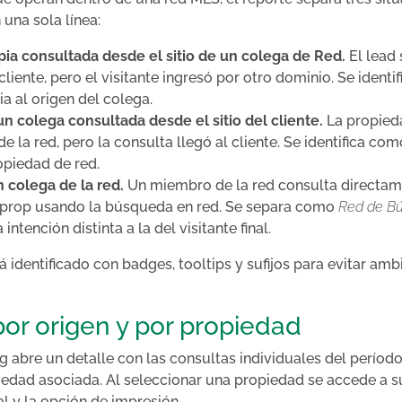
una sola línea:
ia consultada desde el sitio de un colega de Red.
El lead 
liente, pero el visitante ingresó por otro dominio. Se ident
ia al origen del colega.
n colega consultada desde el sitio del cliente.
La propied
 la red, pero la consulta llegó al cliente. Se identifica co
opiedad de red.
 colega de la red.
Un miembro de la red consulta directam
prop usando la búsqueda en red. Se separa como
Red de B
intención distinta a la del visitante final.
á identificado con badges, tooltips y sufijos para evitar a
por origen y por propiedad
ng abre un detalle con las consultas individuales del período
piedad asociada. Al seleccionar una propiedad se accede a s
ial y la opción de impresión.