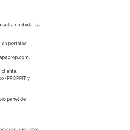
nsulta recibida. La
 en portales
Mapaprop.com,
cliente.
cto (PROPPIT y
pio panel de
uaciones que antes