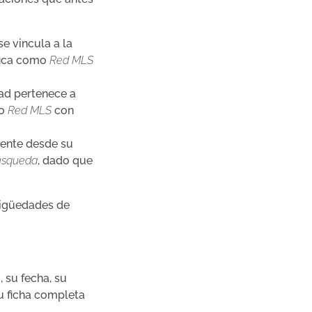
se vincula a la
ifica como
Red MLS
ad pertenece a
mo
Red MLS
con
ente desde su
úsqueda
, dado que
mbigüedades de
, su fecha, su
u ficha completa