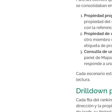
se consolidaban en 
Propiedad prop
propiedad del c
con la referenc
Propiedad de u
otro miembro de
etiqueta de pr
Consulta de un
panel de Mapa
responde a una 
Cada escenario est
lectura.
Drilldown 
Cada fila del ranki
dirección y la pro
de leads, su histor