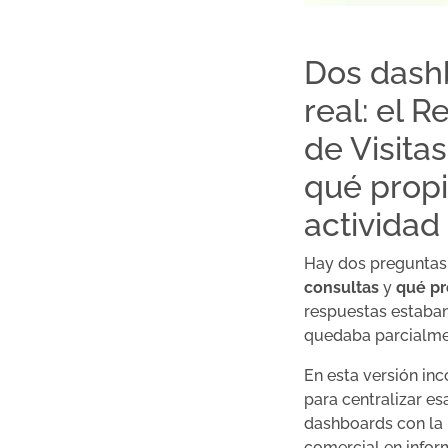
Dos dashb
real: el 
de Visita
qué propi
actividad
Hay dos preguntas 
consultas
y
qué pr
respuestas estaban 
quedaba parcialme
En esta versión i
para centralizar es
dashboards con la 
comercial en infor