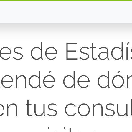
es de Estadís
tendé de dó
en tus consul