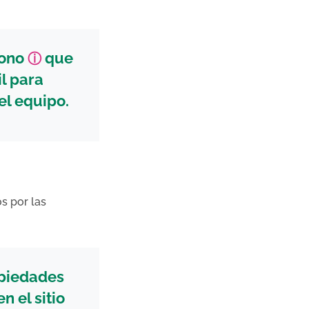
cono
que
ⓘ
til para
el equipo.
os por las
opiedades
n el sitio