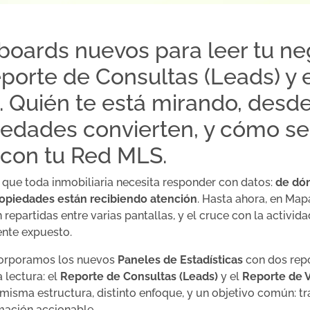
oards nuevos para leer tu ne
Reporte de Consultas (Leads) y 
s. Quién te está mirando, desd
edades convierten, y cómo se
 con tu Red MLS.
que toda inmobiliaria necesita responder con datos:
de dón
opiedades están recibiendo atención
. Hasta ahora, en Ma
repartidas entre varias pantallas, y el cruce con la activid
nte expuesto.
ncorporamos los nuevos
Paneles de Estadísticas
con dos rep
a lectura: el
Reporte de Consultas (Leads)
y el
Reporte de V
misma estructura, distinto enfoque, y un objetivo común: tra
mación accionable.