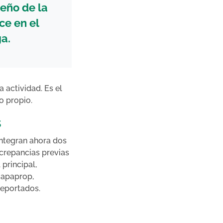
ueño de la
ce en el
ga.
 actividad. Es el
o propio.
s
integran ahora dos
iscrepancias previas
principal,
Mapaprop,
reportados.